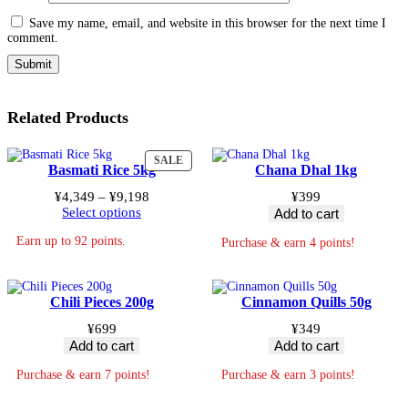
Save my name, email, and website in this browser for the next time I
comment.
Related Products
PRODUCT
SALE
Basmati Rice 5kg
Chana Dhal 1kg
ON
SALE
Price
¥
4,349
–
¥
9,198
¥
399
range:
Select options
Add to cart
¥4,349
Earn up to 92 points.
through
Purchase & earn 4 points!
¥9,198
Chili Pieces 200g
Cinnamon Quills 50g
¥
699
¥
349
Add to cart
Add to cart
Purchase & earn 7 points!
Purchase & earn 3 points!