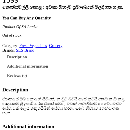
කොත්තමල්ලි කොළ
: අවශ්‍ය ඕනෑම ප්‍රමාණයක් මිලදී ගත හැක.
You Can Buy Any Quantity
Product Of Sri Lanka.
Out of stock
Category:
Fresh Vegetables
, 
Grocery
Brands:
SLS Brand
Description
Additional information
Reviews (0)
Description
ජපානයේ ඔබ කොහේ සිටියත්, නැවුම් බවයි අපේ කමයි එකට කැටි කළ
හෘදයාගම ශ්
රී ලාංකීය රස රැසක් සමඟ, වඩාත් ආරක්ෂිතව හා වේගවත්ව
සේවාවක් ලෙස තකුහයිබින් සේවය හරහා ඔබේ නිවසට ගෙන්වාගත
හැක.
Additional information