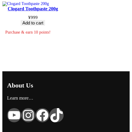
Clogard Toothpaste 200g
¥
999
Add to cart
Purchase & earn 10 points!
About Us
Learn more…
YouTube
Instagram
Facebook
TikTok