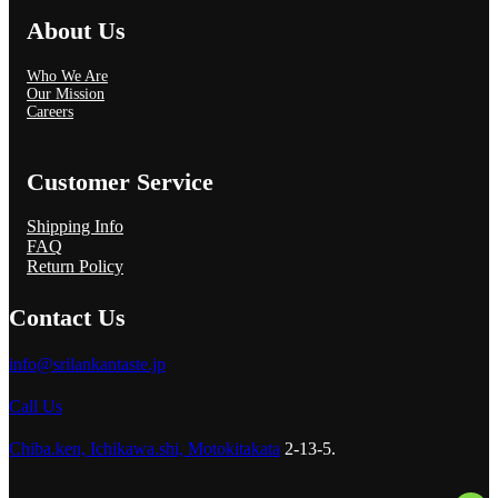
About Us
Who We Are
Our Mission
Careers
Customer Service
Shipping Info
FAQ
Return Policy
Contact Us
info@srilankantaste.jp
Call Us
Chiba.ken, Ichikawa.shi, Motokitakata
2-13-5.