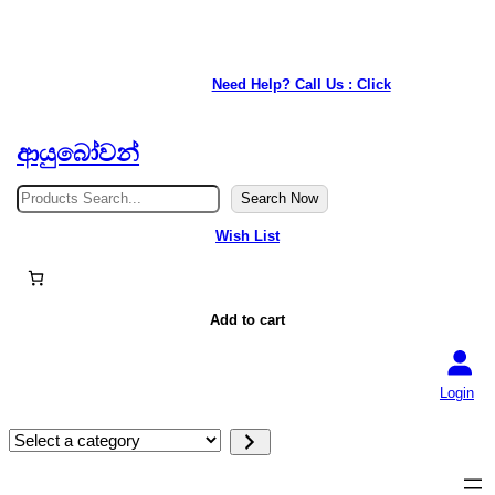
★ Our service is available anywhere in Japan. ★
Need Help? Call Us : Click
ආයුබෝවන්
S
Search Now
e
a
Wish List
r
c
h
Add to cart
Login
S
e
l
e