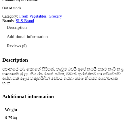
Out of stock
Category:
Fresh Vegetables
, 
Grocery
Brands:
SLS Brand
Description
Additional information
Reviews (0)
Description
ජපානයේ ඔබ කොහේ සිටියත්, නැවුම් බවයි අපේ කමයි එකට කැටි කළ
හෘදයාගම ශ්
රී ලාංකීය රස රැසක් සමඟ, වඩාත් ආරක්ෂිතව හා වේගවත්ව
සේවාවක් ලෙස තකුහයිබින් සේවය හරහා ඔබේ නිවසට ගෙන්වාගත
හැක.
Additional information
Weight
0.75 kg