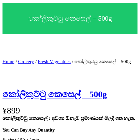
c
t
a
කෝලිකුට්ටු කෙසෙල් – 500g
c
a
t
e
g
o
r
y
Home
/
Grocery
/
Fresh Vegetables
/ කෝලිකුට්ටු කෙසෙල් – 500g
කෝලිකුට්ටු කෙසෙල් – 500g
¥
899
කෝලිකුට්ටු කෙසෙල්
: අවශ්‍ය ඕනෑම ප්‍රමාණයක් මිලදී ගත හැක.
You Can Buy Any Quantity
Product Of Sri Lanka
.