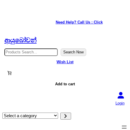
★ Our service is available anywhere in Japan. ★
Need Help? Call Us : Click
ආයුබෝවන්
S
Search Now
e
a
Wish List
r
c
h
Add to cart
Login
S
e
l
e