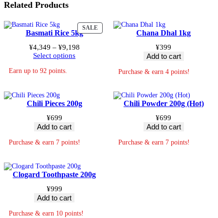
Related Products
PRODUCT
SALE
Basmati Rice 5kg
Chana Dhal 1kg
ON
SALE
Price
¥
4,349
–
¥
9,198
¥
399
range:
Select options
Add to cart
¥4,349
Earn up to 92 points.
through
Purchase & earn 4 points!
¥9,198
Chili Pieces 200g
Chili Powder 200g (Hot)
¥
699
¥
699
Add to cart
Add to cart
Purchase & earn 7 points!
Purchase & earn 7 points!
Clogard Toothpaste 200g
¥
999
Add to cart
Purchase & earn 10 points!