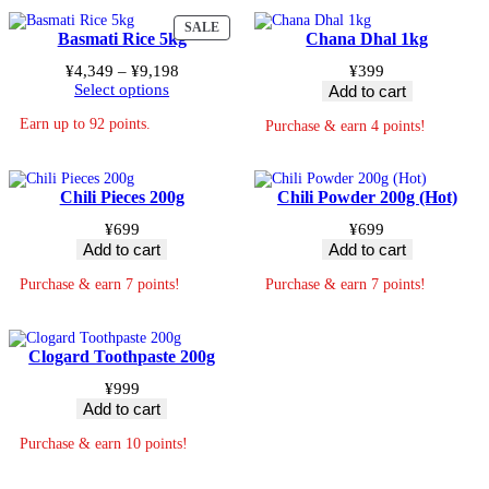
PRODUCT
SALE
Basmati Rice 5kg
Chana Dhal 1kg
ON
SALE
Price
¥
4,349
–
¥
9,198
¥
399
range:
Select options
Add to cart
¥4,349
Earn up to 92 points.
through
Purchase & earn 4 points!
¥9,198
Chili Pieces 200g
Chili Powder 200g (Hot)
¥
699
¥
699
Add to cart
Add to cart
Purchase & earn 7 points!
Purchase & earn 7 points!
Clogard Toothpaste 200g
¥
999
Add to cart
Purchase & earn 10 points!