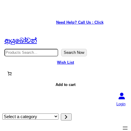
★ Our service is available anywhere in Japan. ★
Need Help? Call Us : Click
ආයුබෝවන්
S
Search Now
e
a
Wish List
r
c
h
Add to cart
Login
S
e
l
e