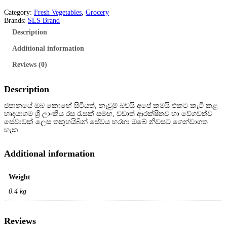
Category:
Fresh Vegetables
, 
Grocery
Brands:
SLS Brand
Description
Additional information
Reviews (0)
Description
ජපානයේ ඔබ කොහේ සිටියත්, නැවුම් බවයි අපේ කමයි එකට කැටි කළ
හෘදයාගම ශ්
රී ලාංකීය රස රැසක් සමඟ, වඩාත් ආරක්ෂිතව හා වේගවත්ව
සේවාවක් ලෙස තකුහයිබින් සේවය හරහා ඔබේ නිවසට ගෙන්වාගත
හැක.
Additional information
Weight
0.4 kg
Reviews