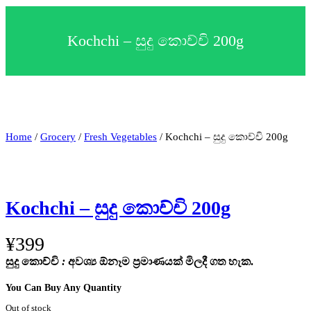
c
t
a
Kochchi – සුදු කොච්චි 200g
c
a
t
e
g
o
r
y
Home
/
Grocery
/
Fresh Vegetables
/ Kochchi – සුදු කොච්චි 200g
Kochchi – සුදු කොච්චි 200g
¥
399
සුදු කොච්චි
:
අවශ්‍ය ඕනෑම ප්‍රමාණයක් මිලදී ගත හැක.
You Can Buy Any Quantity
Out of stock